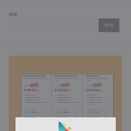
शोधा
शोधा