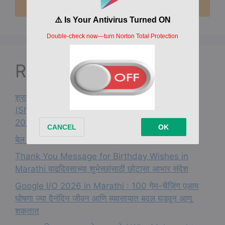
Recent Posts
श्रावण 2026 महाराष्ट्रात कधी सुरू होतो आणि कधी संपतो?
(Shravan Start and End Date in Maharashtra
2026 in Marathi)
बेल पत्राचे महत्त्व Bel Patra Importance in Marathi
Thank You Message for Birthday Wishes in
Marathi वाढदिवसाच्या शुभेच्छांसाठी छोटासा आभार संदेश
Google I/O 2026 in Marathi : 100 गेम-चेंजिंग एआय
घोषणा ज्या दैनंदिन जीवन आणि व्यवसायात बदल घडवून आणू
शकतात