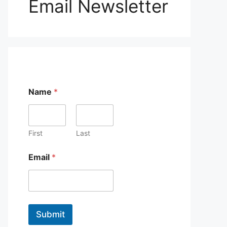
Email Newsletter
Name
*
First
Last
E
Email
*
m
a
i
l
E
m
Submit
a
i