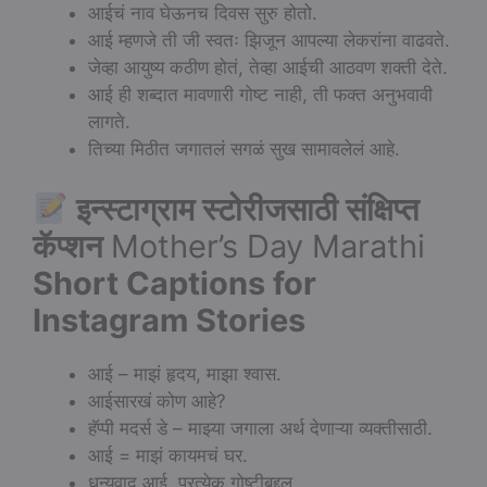
आईचं नाव घेऊनच दिवस सुरु होतो.
आई म्हणजे ती जी स्वतः झिजून आपल्या लेकरांना वाढवते.
जेव्हा आयुष्य कठीण होतं, तेव्हा आईची आठवण शक्ती देते.
आई ही शब्दात मावणारी गोष्ट नाही, ती फक्त अनुभवावी
लागते.
तिच्या मिठीत जगातलं सगळं सुख सामावलेलं आहे.
इन्स्टाग्राम स्टोरीजसाठी संक्षिप्त
कॅप्शन
Mother’s Day Marathi
Short Captions for
Instagram Stories
आई – माझं हृदय, माझा श्वास.
आईसारखं कोण आहे?
हॅप्पी मदर्स डे – माझ्या जगाला अर्थ देणाऱ्या व्यक्तीसाठी.
आई = माझं कायमचं घर.
धन्यवाद आई, प्रत्येक गोष्टीबद्दल.