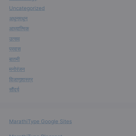
Uncategorized
अधूनमधून
आध्यात्मिक
उत्सव
प्रवास
बातमी
मनोरंजन
विजाणूशास्त्र
सौंदर्य
MarathiType Google Sites