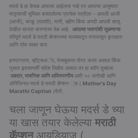
मदर्स डे हा केवळ आपल्या आईलाच नव्हे तर आपल्या आयुष्यात
मातृत्वाची भूमिका बजावलेल्या प्रत्येक स्त्रीला – आपली आजी
(आजी), काकू (मावशी), मामी, बहीण किंवा अगदी आपली सासू
देखील साजरा करण्याचा वेळ आहे.
आपल्या भावनांशी जुळणाऱ्या
परिपूर्ण मदर्स डे मराठी कॅप्शनच्या माध्यमातून मनापासून कृतज्ञता
आणि प्रेम व्यक्त करा.
इन्स्टाग्राम, व्हॉट्सअॅप, फेसबुकवर पोस्ट करत असाल किंवा
नुसता हृदयस्पर्शी संदेश लिहीत असाल तर हा ब्लॉग तुम्हाला
उबदार, भावनिक आणि अविस्मरणीय
अशी ५० अनोखी आणि
ओरिजिनल मदर्स डे मराठी कॅप्शन ्स (
Mother’s Day
Marathi Caption
)देतो.
चला जाणून घेऊया मदर्स डे च्या
या खास तयार केलेल्या
मराठी
कॅप्शन
आयडियाज (