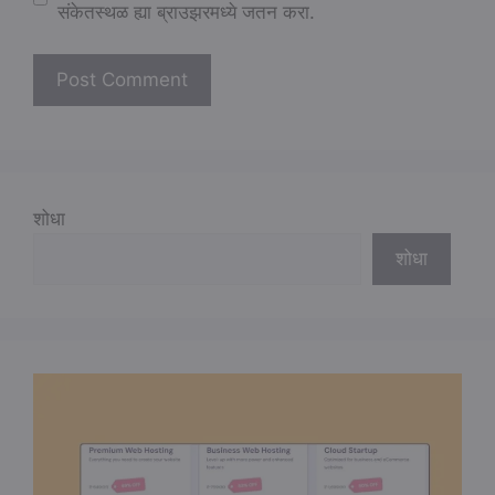
संकेतस्थळ ह्या ब्राउझरमध्ये जतन करा.
शोधा
शोधा