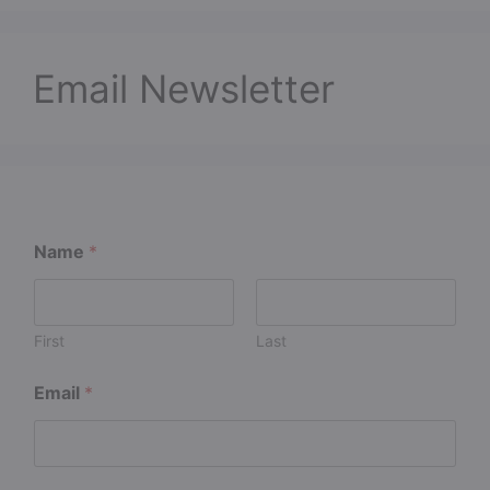
Email Newsletter
Name
*
First
Last
N
Email
*
a
m
e
N
a