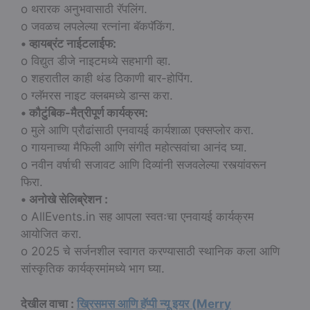
o थरारक अनुभवासाठी रॅपलिंग.
o जवळच लपलेल्या रत्नांना बॅकपॅकिंग.
• व्हायब्रंट नाईटलाईफ:
o विद्युत डीजे नाइटमध्ये सहभागी व्हा.
o शहरातील काही थंड ठिकाणी बार-होपिंग.
o ग्लॅमरस नाइट क्लबमध्ये डान्स करा.
• कौटुंबिक-मैत्रीपूर्ण कार्यक्रम:
o मुले आणि प्रौढांसाठी एनवायई कार्यशाळा एक्सप्लोर करा.
o गायनाच्या मैफिली आणि संगीत महोत्सवांचा आनंद घ्या.
o नवीन वर्षाची सजावट आणि दिव्यांनी सजवलेल्या रस्त्यांवरून
फिरा.
• अनोखे सेलिब्रेशन :
o AllEvents.in सह आपला स्वतःचा एनवायई कार्यक्रम
आयोजित करा.
o 2025 चे सर्जनशील स्वागत करण्यासाठी स्थानिक कला आणि
सांस्कृतिक कार्यक्रमांमध्ये भाग घ्या.
देखील वाचा :
ख्रिसमस आणि हॅप्पी न्यू इयर (Merry