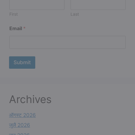
First
Last
E
Email
*
m
a
i
l
E
m
Submit
a
i
l
E
m
a
Archives
i
l
ऑगस्ट 2026
जुलै 2026