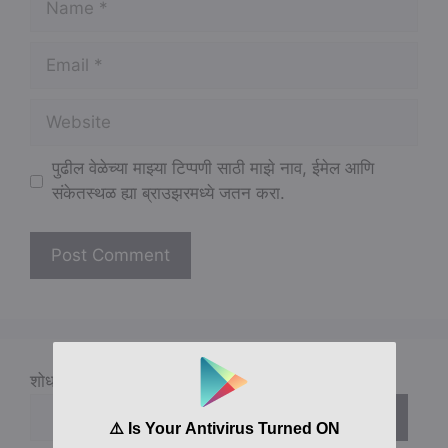
Email
Website
पुढील वेळेच्या माझ्या टिप्पणी साठी माझे नाव, ईमेल आणि
संकेतस्थळ ह्या ब्राउझरमध्ये जतन करा.
शोधा
शोधा