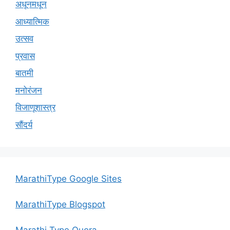
अधूनमधून
आध्यात्मिक
उत्सव
प्रवास
बातमी
मनोरंजन
विजाणूशास्त्र
सौंदर्य
MarathiType Google Sites
MarathiType Blogspot
Marathi Type Quora