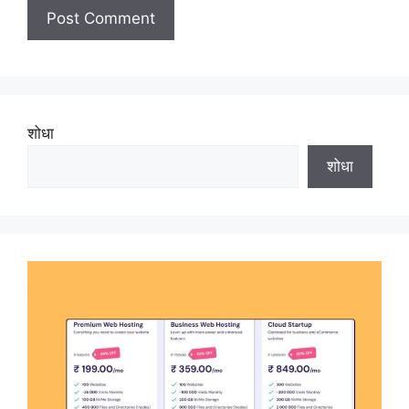
शोधा
शोधा