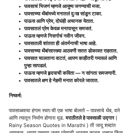
पावसाचं भिजणं म्हणजे आयुष्य जगण्याची मजा.
पावसाच्या थेंबांमध्ये मनातलं दुःख सांडून टाका.
पाऊस आणि प्रेम,
दोघंही अचानक येतात.
पावसातलं प्रेम केवळ मनापासून समजतं.
पाऊस म्हणजे निसर्गाचं नवीन जीवन.
पावसातली शांतता ही अंतर्मनाची भाषा आहे.
पावसाच्या थेंबांसारख्या आठवणी सतत डोकावत राहतात.
पावसात चालताना वाटतं,
आपण काहीतरी गमावलं आणि
पुन्हा सापडलं.
पाऊस म्हणजे हृदयाची कविता —
न सांगता समजणारी.
पावसातले क्षण हे नेहमी मनात कोरले जातात.
निष्कर्ष:
पावसाळ्याचा हंगाम स्वतःची एक भाषा बोलतो – पावसाचे थेंब, वारे
आणि त्यातून निर्माण होणारा मूड.
मराठीतले हे पावसाळी उद्गार
(
Rainy Season Quotes in Marathi ) ती जादू शब्दांत
आणतात. आपण एखाद्या जुन्या प्रेमाची आठवण काढत असाल किंवा