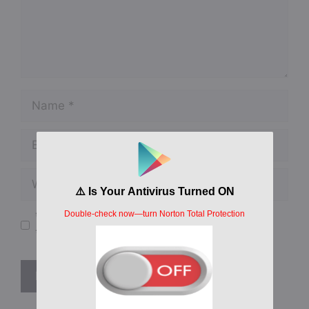
Name
Email
Website
पुढील वेळेच्या माझ्या टिप्पणी साठी माझे नाव, ईमेल आणि
संकेतस्थळ ह्या ब्राउझरमध्ये जतन करा.