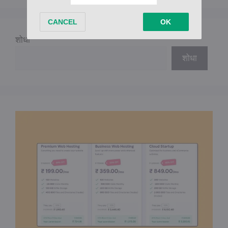
शोधा
शोधा