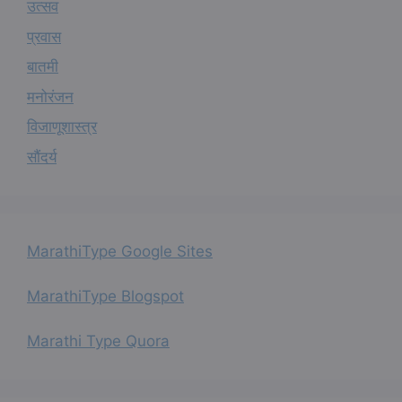
उत्सव
प्रवास
बातमी
मनोरंजन
विजाणूशास्त्र
सौंदर्य
MarathiType Google Sites
MarathiType Blogspot
Marathi Type Quora