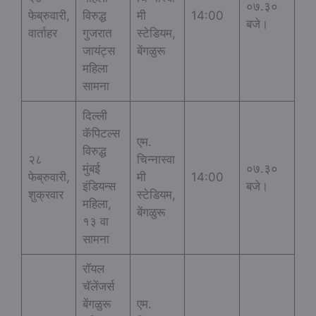
०७.३०
फेब्रुवारी,
विरुद्ध
मी
14:00
बजे।
वार्ताहर
गुजरात
स्टेडियम,
जायंट्स
बेंगळुरू
महिला
सामना
दिल्ली
कॅपिटल्स
एम.
विरुद्ध
२८
चिन्नास्वा
मुंबई
०७.३०
फेब्रुवारी,
मी
14:00
इंडियन्स
बजे।
शुक्रवार
स्टेडियम,
महिला,
बेंगळुरू
१३ वा
सामना
रॉयल
चॅलेंजर्स
बेंगळुरू
एम.