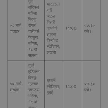
यूपी
भारतरत्न
वॉरियर्ज
श्री
महिला
अटल
विरुद्ध
बिहारी
०८ मार्च,
रॉयल
०७.३०
वाजपेयी
14:00
वार्ताहर
चॅलेंजर्स
बजे।
इकाना
बेंगळुरू
क्रिकेट
महिला,
स्टेडियम,
१८ वा
लखनौ
सामना
मुंबई
इंडियन्स
विरुद्ध
ब्रेबॉर्न
१० मार्च,
गुजरात
०७.३०
स्टेडियम,
14:00
वार्ताहर
जायंट्स
बजे।
मुंबई
महिला,
१९ वा
सामना