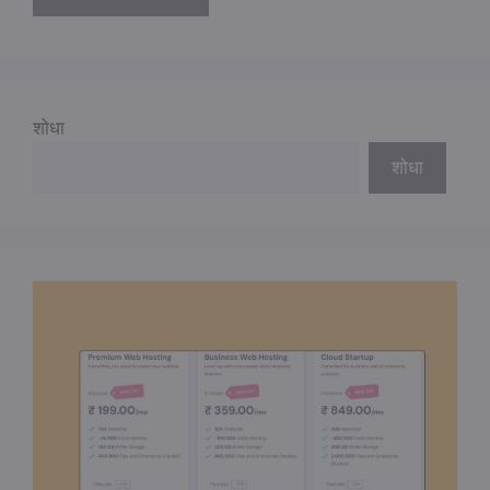
शोधा
शोधा