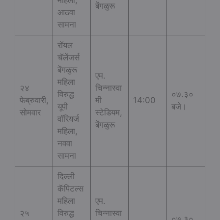
बेंगळुरू
आठवा
सामना
रॉयल
चॅलेंजर्स
बेंगळुरू
एम.
महिला
२४
चिन्नास्वा
विरुद्ध
०७.३०
फेब्रुवारी,
मी
14:00
यूपी
बजे।
सोमवार
स्टेडियम,
वॉरियर्ज
बेंगळुरू
महिला,
नववा
सामना
दिल्ली
कॅपिटल्स
महिला
एम.
२५
विरुद्ध
चिन्नास्वा
०७.३०