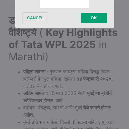
टीबीसी)
डब्ल्यूपीएल २०२५ ची ठळक
वैशिष्ट्ये
(
Key Highlights
of Tata WPL 2025
in
Marathi)
पहिला सामना :
गुजरात जायंट्स महिला विरुद्ध रॉयल
चॅलेंजर्स बेंगळुरू महिला सामना
१४ फेब्रुवारी २०२५
,
वडोदरा येथे होणार आहे.
अंतिम सामना :
15 मार्च 2025 रोजी
मुंबईच्या ब्रेबॉर्न
स्टेडियमवर
होणार आहे.
वडोदरा, बेंगळुरू, लखनौ आणि मुंबई
येथे सामने होणार
आहेत
.
मुंबई इंडियन्स महिला, दिल्ली कॅपिटल्स महिला, गुजरात