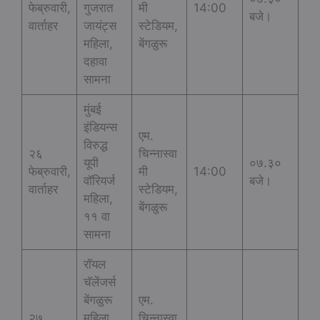
फेब्रुवारी,
गुजरात
मी
14:00
बजे।
वार्ताहर
जायंट्स
स्टेडियम,
महिला,
बेंगळुरू
दहावा
सामना
मुंबई
इंडियन्स
एम.
विरुद्ध
२६
चिन्नास्वा
यूपी
०७.३०
फेब्रुवारी,
मी
14:00
वॉरियर्ज
बजे।
वार्ताहर
स्टेडियम,
महिला,
बेंगळुरू
११ वा
सामना
रॉयल
चॅलेंजर्स
बेंगळुरू
एम.
२७
महिला
चिन्नास्वा