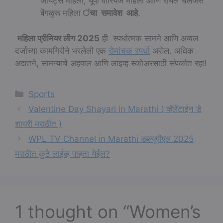
जायंट्स महिला, यूपी वॉरियर्ज महिला आणि रॉयल चॅलेंजर्स
बेंगळुरू महिला
ंचा समावेश आहे
.
महिला प्रीमियर लीग 2025
ही स्पर्धात्मक सामने आणि अव्वल
दर्जाच्या कामगिरीने भरलेली एक
रोमांचक स्पर्धा
असेल. अधिक
अद्यतने, सामन्याचे अहवाल आणि लाइव्ह स्कोअरसाठी संपर्कात रहा!
Categories
Sports
Valentine Day Shayari in Marathi ( व्हॅलेंटाईन डे
शायरी मराठीत )
WPL TV Channel in Marathi डब्ल्यूपीएल 2025
मराठीत कुठे लाईव्ह पाहता येईल?
1 thought on “Women’s