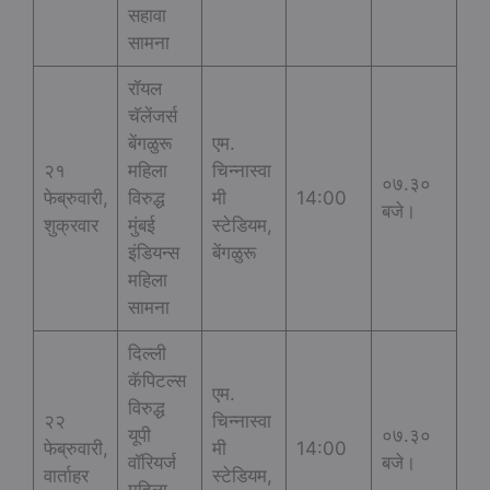
सहावा
सामना
रॉयल
चॅलेंजर्स
बेंगळुरू
एम.
२१
महिला
चिन्नास्वा
०७.३०
फेब्रुवारी,
विरुद्ध
मी
14:00
बजे।
शुक्रवार
मुंबई
स्टेडियम,
इंडियन्स
बेंगळुरू
महिला
सामना
दिल्ली
कॅपिटल्स
एम.
विरुद्ध
२२
चिन्नास्वा
यूपी
०७.३०
फेब्रुवारी,
मी
14:00
वॉरियर्ज
बजे।
वार्ताहर
स्टेडियम,
महिला,