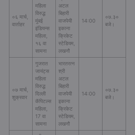
महिला
अटल
विरुद्ध
बिहारी
०६ मार्च,
०७.३०
मुंबई
वाजपेयी
14:00
वार्ताहर
बजे।
इंडियन्स
इकाना
महिला,
क्रिकेट
१६ वा
स्टेडियम,
सामना
लखनौ
गुजरात
भारतरत्न
जायंट्स
श्री
महिला
अटल
विरुद्ध
बिहारी
०७ मार्च,
०७.३०
दिल्ली
वाजपेयी
14:00
शुक्रवार
बजे।
कॅपिटल्स
इकाना
महिला,
क्रिकेट
17 वा
स्टेडियम,
सामना
लखनौ