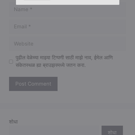
Name
Email
Website
पुढील वेळेच्या माझ्या टिप्पणी साठी माझे नाव, ईमेल आणि
संकेतस्थळ ह्या ब्राउझरमध्ये जतन करा.
शोधा
शोधा