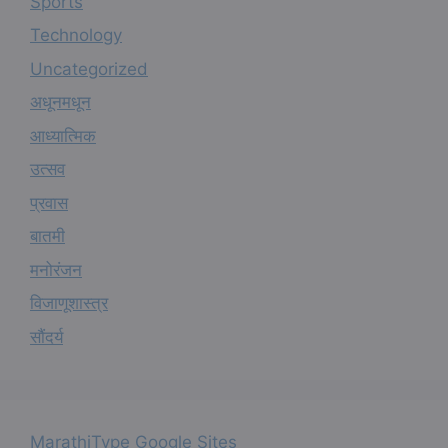
Sports
Technology
Uncategorized
अधूनमधून
आध्यात्मिक
उत्सव
प्रवास
बातमी
मनोरंजन
विजाणूशास्त्र
सौंदर्य
MarathiType Google Sites