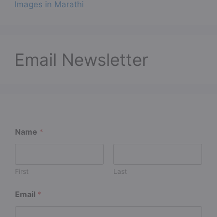
Images in Marathi
Email Newsletter
N
Name
*
a
m
e
N
a
First
Last
m
e
Email
*
*