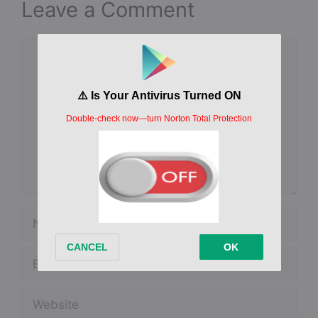
Leave a Comment
Comment
Name
Email
Website