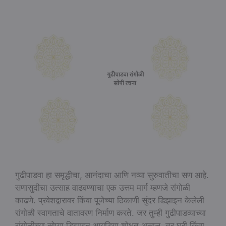
गुढीपाडवा हा समृद्धीचा, आनंदाचा आणि नव्या सुरुवातीचा सण आहे.
सणासुदीचा उत्साह वाढवण्याचा एक उत्तम मार्ग म्हणजे रांगोळी
काढणे. प्रवेशद्वारावर किंवा पूजेच्या ठिकाणी सुंदर डिझाइन केलेली
रांगोळी स्वागताचे वातावरण निर्माण करते. जर तुम्ही गुढीपाडव्याच्या
रांगोळीच्या सोप्या डिझाइन आयडिया शोधत असाल तर घरी किंवा