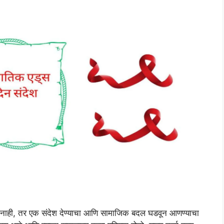
नाही, तर एक संदेश देण्याचा आणि सामाजिक बदल घडवून आणण्याचा