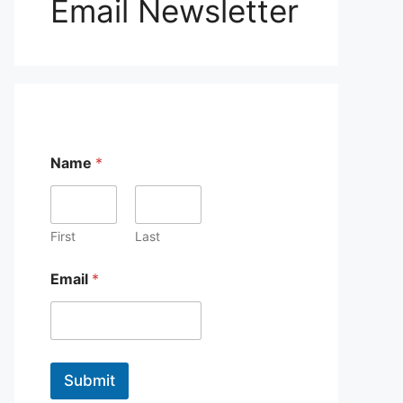
Email Newsletter
Name
*
First
Last
N
Email
*
a
m
e
*
N
a
Submit
m
e