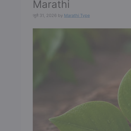
Marathi
जुलै 31, 2026
by
Marathi Type