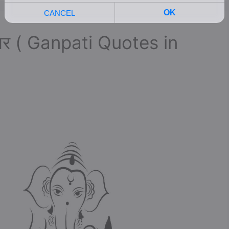
गार ( Ganpati Quotes in