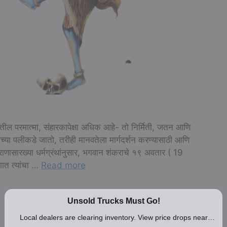
ातील परमात्मा, संहारकापेक्षा अधिक आहे- तो निर्मिती, जतन आणि
्या पलीकडे जातो, तरीही मानवतेला मार्गदर्शन करण्यासाठी आणि
पुराणासारख्या धर्मग्रंथांनुसार, भगवान शंकराचे १९ अवतार ( 19
ात त्यांचा …
Read more