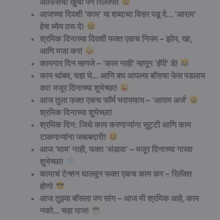
ऑफिसची खुर्ची पण रिलॅक्स!
आजच्या दिवशी ‘
काम’
या शब्दाचा विसर पडू दे… ‘
आराम’
हेच ध्येय ठरू दे!
श्रमिक दिनाच्या दिवशी फक्त एकच नियम –
झोप,
खा,
आणि मजा कर!
कामगार दिन
म्हणजे – ‘
काम नाही’
म्हणून ‘
हॅपी’
डे!
काम थांबव,
चहा घे…
आणि बघ आपल्या बॉसचा फेस पडलाय
का!
मजूर दिनाच्या शुभेच्छा!
आज तुला फक्त एकच फॉर्म भरायचाय – ‘
आराम अर्ज’
श्रमिक दिनाच्या शुभेच्छा!
श्रमिक दिन:
जिथे काम करणाऱ्यांना सुट्टी आणि काम
टाळणाऱ्यांना जबाबदारी!
आज ‘
घाम’
नाही,
फक्त ‘
थंडावा’ –
मजूर दिनाच्या गारवा
शुभेच्छा!
कामाचं टेन्शन घालवून फक्त एकच काम कर –
रिलॅक्स
होणं!
आज तुझ्या बॉसला पण सांग –
आज मी श्रमिक आहे,
काम
नको…
चहा पाज!