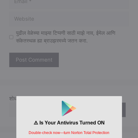
Website
पुढील वेळेच्या माझ्या टिप्पणी साठी माझे नाव, ईमेल आणि
संकेतस्थळ ह्या ब्राउझरमध्ये जतन करा.
शोधा
शोधा