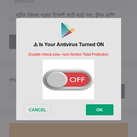
पुढील वेळेच्या माझ्या टिप्पणी साठी माझे नाव, ईमेल आणि
संकेतस्थळ ह्या ब्राउझरमध्ये जतन करा.
शोधा
शोधा