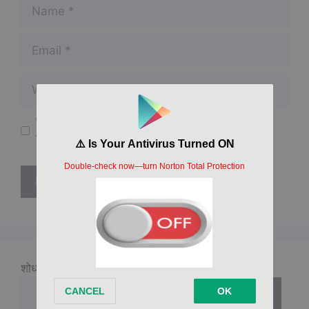
Name
Email
Website
पुढील वेळेच्या माझ्या टिप्पणी साठी माझे नाव, ईमेल आणि
संकेतस्थळ ह्या ब्राउझरमध्ये जतन करा.
शोधा
शोधा