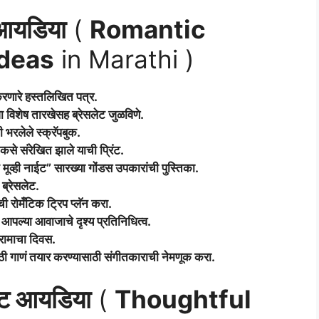
ट आयडिया
(
Romantic
Ideas
in Marathi )
करणारे हस्तलिखित पत्र.
ा विशेष तारखेसह ब्रेसलेट जुळविणे.
भरलेले स्क्रॅपबुक.
कसे संरेखित झाले याची प्रिंट.
 मूव्ही नाईट” सारख्या गोंडस उपकारांची पुस्तिका.
 ब्रेसलेट.
ची रोमँटिक ट्रिप प्लॅन करा.
 आपल्या आवाजाचे दृश्य प्रतिनिधित्व.
आरामाचा दिवस.
साठी गाणं तयार करण्यासाठी संगीतकाराची नेमणूक करा.
िफ्ट आयडिया
(
Thoughtful