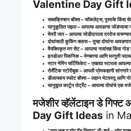
Valentine Day Gift 
सब्सक्रिप्शन बॉक्स – चॉकलेट्स, पुस्तके किंवा 
सानुकूलित पझल – आपल्या आवडत्या जोडप्याचा
मेमरी जार – आपल्या जोडीदाराला दररोज वाचण्या
दोघांसाठी कुकिंग क्लास – तुम्हा दोघांना आवडणा
वैयक्तिकृत मग सेट – आपल्या नावांसह किंवा गोड
इनडोअर पिकनिक – मेणबत्त्या आणि घरगुती पदार
स्टार नेमिंग सर्टिफिकेट – एखाद्या स्टारला आपल्या प
रोमँटिक स्टोरीबुक – आपली प्रेमकहाणी सांगणारे
डीआयवाय स्फोट बॉक्स – लहान भेटवस्तू आणि नोटा
सानुकूल कार्टून पोर्ट्रेट – आपल्या दोघांचे एक मज
मजेशीर व्हॅलेंटाइन डे गिफ्ट
Day Gift Ideas
in Ma
“आय लव्ह यू मोर दॅन पिझ्झा” टी-शर्ट – प्रेम व्यक