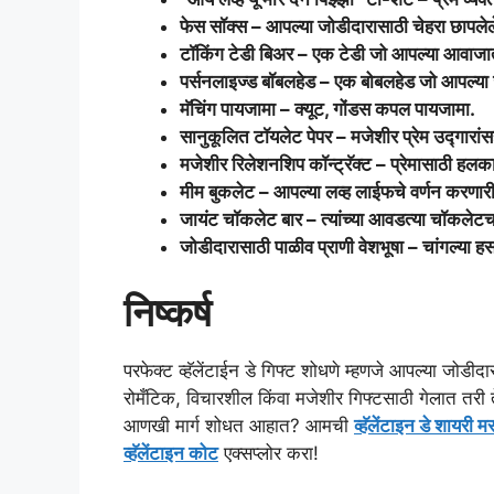
फेस सॉक्स – आपल्या जोडीदारासाठी चेहरा छापलेल
टॉकिंग टेडी बिअर – एक टेडी जो आपल्या आवाजात म
पर्सनलाइज्ड बॉबलहेड – एक बोबलहेड जो आपल्या
मॅचिंग पायजामा – क्यूट, गोंडस कपल पायजामा.
सानुकूलित टॉयलेट पेपर – मजेशीर प्रेम उद्गारांस
मजेशीर रिलेशनशिप कॉन्ट्रॅक्ट – प्रेमासाठी ह
मीम बुकलेट – आपल्या लव्ह लाईफचे वर्णन करणारी
जायंट चॉकलेट बार – त्यांच्या आवडत्या चॉकलेटच
जोडीदारासाठी पाळीव प्राणी वेशभूषा – चांगल्या हस
निष्कर्ष
परफेक्ट व्हॅलेंटाईन डे गिफ्ट शोधणे म्हणजे आपल्या जोडीद
रोमँटिक, विचारशील किंवा मजेशीर गिफ्टसाठी गेलात तरी ते व
आणखी मार्ग शोधत आहात? आमची
व्हॅलेंटाइन डे शायरी म
व्हॅलेंटाइन कोट
एक्सप्लोर करा!