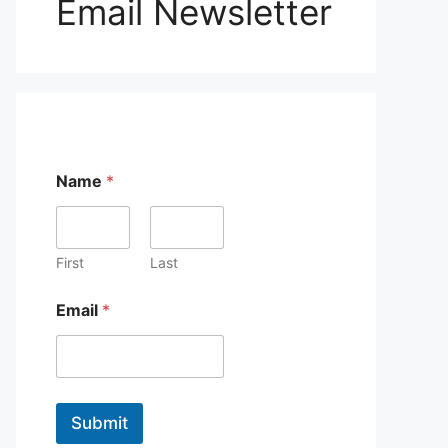
Email Newsletter
Name
*
First
Last
*
Email
*
E
m
a
i
l
E
Submit
m
a