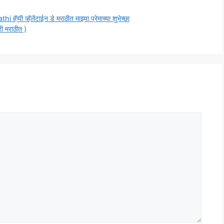
्हॅलेंटाईन डे मराठीत माझ्या प्रेमाच्या शुभेच्छा
ी मराठीत )