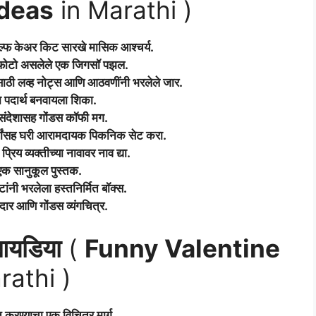
Ideas
in Marathi )
सेल्फ केअर किट सारखे मासिक आश्चर्य.
 फोटो असलेले एक जिगसॉ पझल.
साठी लव्ह नोट्स आणि आठवणींनी भरलेले जार.
रा पदार्थ बनवायला शिका.
 संदेशासह गोंडस कॉफी मग.
्थांसह घरी आरामदायक पिकनिक सेट करा.
्रिय व्यक्तीच्या नावावर नाव द्या.
 एक सानुकूल पुस्तक.
ंनी भरलेला हस्तनिर्मित बॉक्स.
ेदार आणि गोंडस व्यंगचित्र.
 आयडिया
(
Funny Valentine
rathi )
्त करण्याचा एक विचित्र मार्ग.