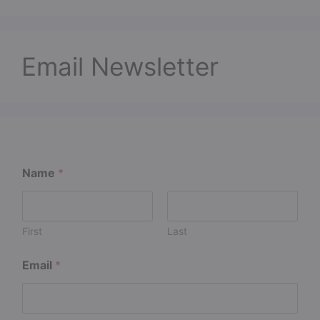
Email Newsletter
Name
*
First
Last
N
Email
*
a
m
e
N