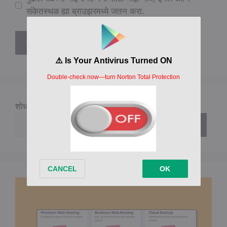
संकेतस्थळ ह्या ब्राउझरमध्ये जतन करा.
शोधा
शोधा